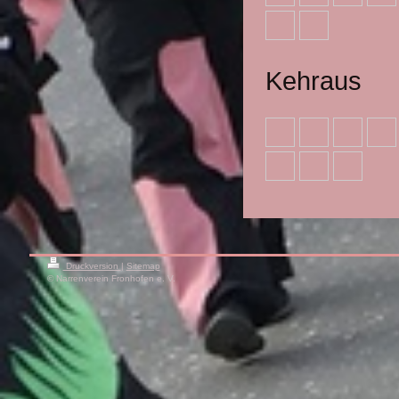
Kehraus
Druckversion
|
Sitemap
© Narrenverein Fronhofen e. V.