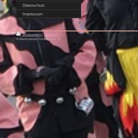
Datenschutz
Impressum
Druckversion
|
Sitemap
© Narrenverein Fronhofen e. V.